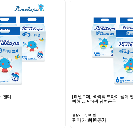
머 팬티
[페넬로페] 퀵퀵퀵 드라이 썸머 
빅형 21매*4팩 남여공용
정상가:67,400원
판매가:
회원공개