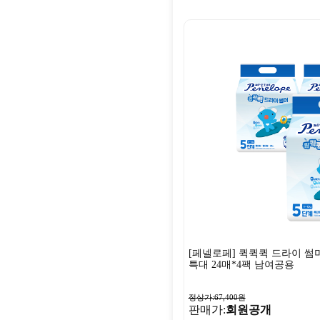
[페넬로페] 퀵퀵퀵 드라이 썸
특대 24매*4팩 남여공용
정상가:67,400원
판매가:
회원공개