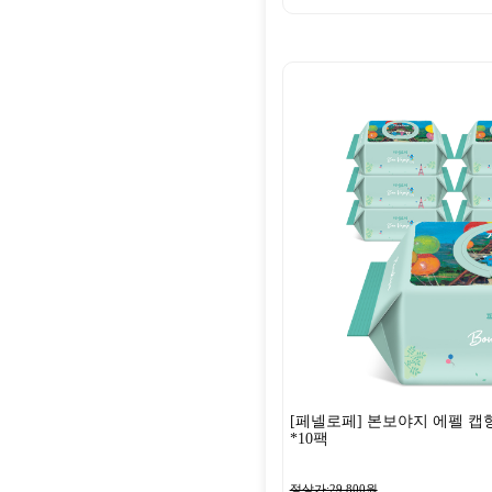
[페넬로페] 본보야지 에펠 캡형
*10팩
정상가:29,800원