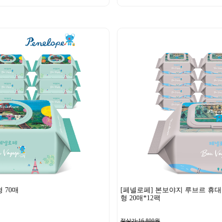
 70매
[페넬로페] 본보야지 루브르 휴대
형 20매*12팩
정상가:16,800원