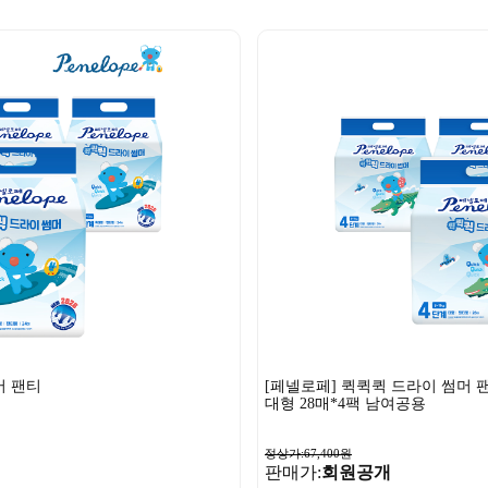
머 팬티
[페넬로페] 퀵퀵퀵 드라이 썸머 
대형 28매*4팩 남여공용
정상가:67,400원
판매가:
회원공개