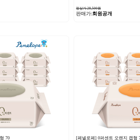
정상가:28,500원
판매가:
회원공개
 70
[페넬로페] 0퍼센트 오렌지 캡형 7