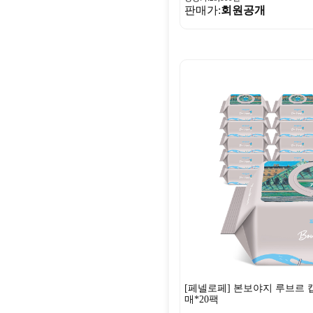
판매가:
회원공개
[페넬로페] 본보야지 루브르 캡
매*20팩