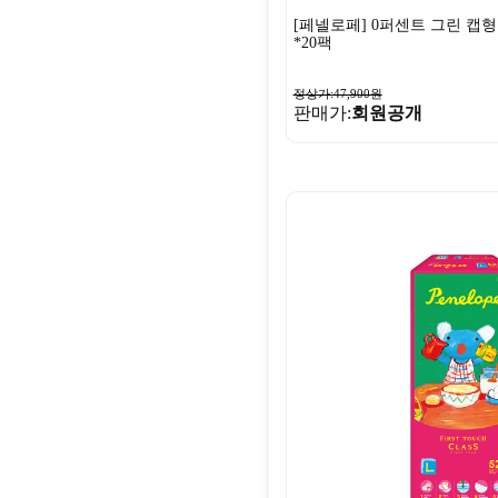
[페넬로페] 0퍼센트 그린 캡형 
*20팩
정상가:47,900원
판매가:
회원공개