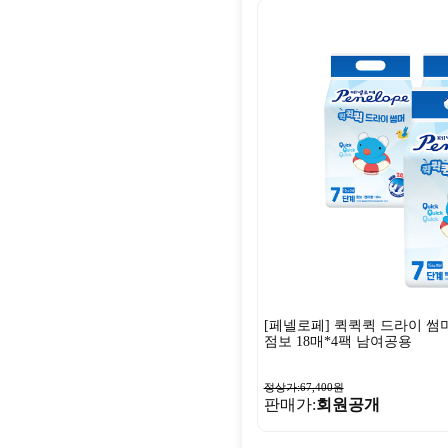
[페넬로페] 퀵퀵퀵 드라이 썸
점보 18매*4팩 남여공용
정상가:67,400원
판매가:
회원공개