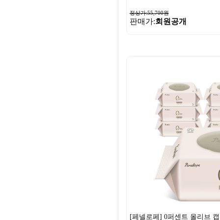
정상가:55,700원
판매가:
회원공개
[페넬로페] 0퍼센트 올리브 캡형