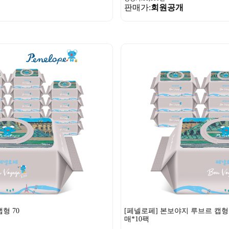
판매가:
회원공개
형 70
[페넬로페] 본보야지 루브르 캡형 
매*10팩