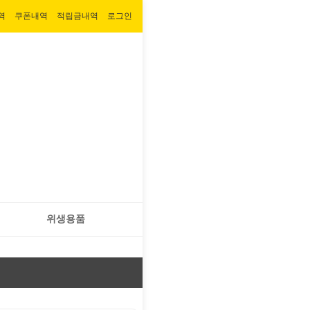
역
쿠폰내역
적립금내역
로그인
위생용품