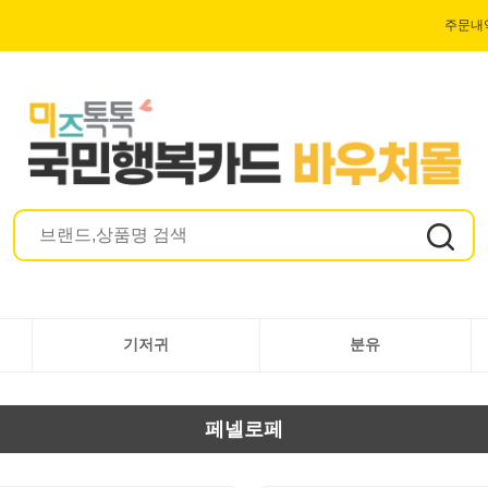
주문내
기저귀
분유
페넬로페