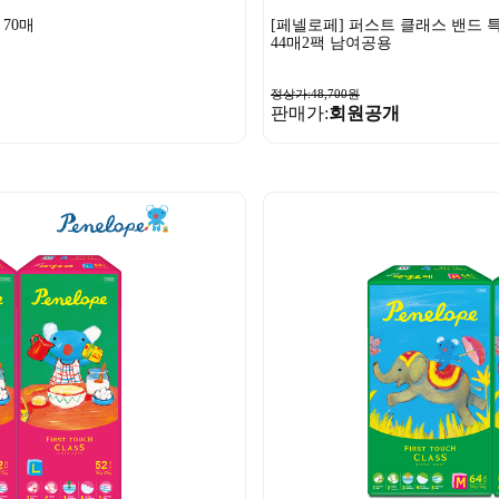
70매
[페넬로페] 퍼스트 클래스 밴드 
44매2팩 남여공용
정상가:48,700원
판매가:
회원공개