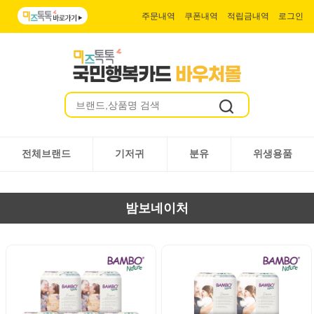
주문내역
쿠폰내역
적립금내역
로그인
전체브랜드
기저귀
분유
위생용품
밤보네이처