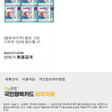
[밤보네이처] 밤보 그린
기저귀 1단계 밴드형 22P
x 6팩
정상가:57,200원
판매가:
회원공개
제휴안내
이용약관
개인정보처리방침
대표자 : 송승기 ㅣ상호명 : (주)에이치원에스 ㅣ 사업자번호:286-88-02309 | 통신판매업신고증 : 제2023-서
울강남-00022호 | 주소: 서울시 강남구 영동대로 602,6층 J75호(삼성동,삼성동 미켈란107) | 전화 : 080-579-
7979