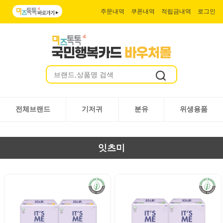
주문내역
쿠폰내역
적립금내역
로그인
전체브랜드
기저귀
분유
위생용품
잇츠미