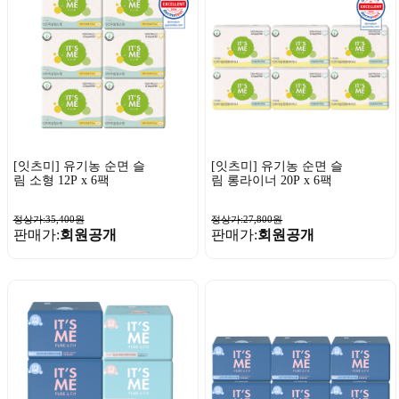
[잇츠미] 유기농 순면 슬
[잇츠미] 유기농 순면 슬
림 소형 12P x 6팩
림 롱라이너 20P x 6팩
정상가:35,400원
정상가:27,800원
판매가:
회원공개
판매가:
회원공개