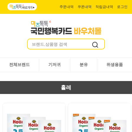
주문내역
쿠폰내역
적립금내역
로그인
전체브랜드
기저귀
분유
위생용품
홀레