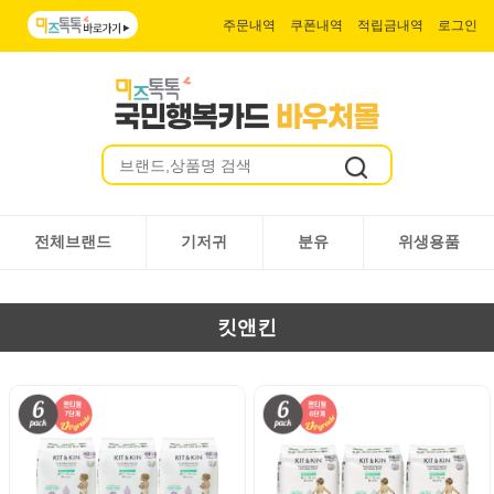
주문내역
쿠폰내역
적립금내역
로그인
전체브랜드
기저귀
분유
위생용품
킷앤킨