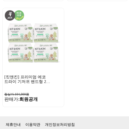
[킷앤킨] 프리미엄 에코
드라이 기저귀 밴드형 2단
계 38매x4팩
정상가:104,000원
판매가:
회원공개
제휴안내
이용약관
개인정보처리방침