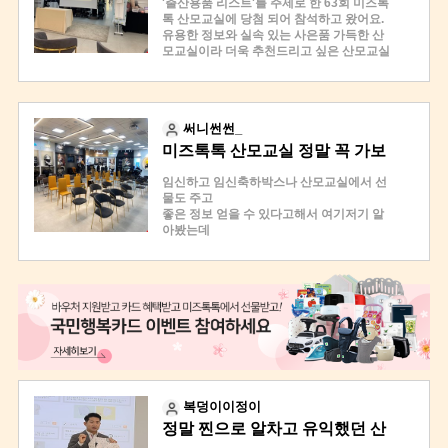
'출산용품 리스트'를 주제로 한 63회 미즈톡
이 되는 강의
라는 점에 집에서 40분 정도 거
ㅠㅠ
해서
유익한 정보들로 가득했던 시간들이라 충분
리지만 신청 해봤습니다!
담에 남편이랑 같이와서 꼼꼼히 한가롭게
톡 산모교실에 당첨 되어 참석하고 왔어요.
저는 심지어 눈물 흘릴 뻔 했어요ㅋㅋ 아기
히 감사한데,
유모차 카시트도 좋았겠지만 초산인 저한테
보면 좋겠더라구요!
생각하다가..
유용한 정보와 실속 있는 사은품 가득한 산
사은품도 유용한 걸로 주셨어요.
는 출산용품이 일단 우선이라 출산용품 리
산모교실 주제는
주책이쥬 ㅎㅎ
모교실이라 더욱 추천드리고 싶은 산모교실
공지되어 있듯이 아기띠! 전원에게 주셨고,
스트 강의로 신청 했구요
이예요. 후기 보시고 신청해 보세요 : )
경품이벤트까지 쫄깃했어요.
22일 어제 다녀왔는데 정말 많은 도움이 됐
"출산용품 리스트"였다.
1등이 아기침대였거든요. 구매물품리스트
고 제가 어떤 부분이 준비가 빠졌는지 가이
그리고나서 산모교실 강의가 시작되었습니
그리고 2부 계속해서 진행되고요,
라 욕심났는데 다른분이 당첨!
드라인이 잡히더라구요
다!
사장님이 직접 보여주시고 저희도 참여할
<미즈톡톡 산모교실 진행순서>
부러웠지만 얻어가는 정보가 많아 즐거운
강의 진행하는 장소도 넓고 쾌적해서 더 마
주제는 출산용품리스트였구요!
수 있기 때문에 지루하지 않았네요!
써니썬썬_
산모교실 장소에 도착해 접수하면 쇼핑백에
시간이었습니다.
음에 들었습니다 ^_^
미즈톡톡 사이트에 있는 체크리스트 기능을
현재는 산모교실이 2가지 주제로 이루어진
사은품과 순서지를 받아요. 제일 앞면에 숫
미즈톡톡 산모교실 정말 꼭 가보
그리고 소소한 이벤트로 튼살방지 오일이랑
2시간 정도 진행 됐는데 중간에 쉬는시간에
이용해서 꼼꼼하게 하나하나 알려주셨어요
저는 출산,육아용품 강의였지만
다.
자는 강의 후 진행되는 추첨사은품 번호랍
뱀부수건도 챙겨주셨어요.
물이나 간식거리도 준비 되어 있어서
:)
마지막에 간단하게 유모차, 카시트도 설명
세요! 완전 알차요🫶
니다. 꼭 쥐고 계세요~ 미즈톡톡 산모교실
미즈톡톡 산모교실 다산 베네치아에서 시원
임신하고 임신축하박스나 산모교실에서 선
제품들도 직접 보면서 편하게 쉴 수 있었어
분류별로 정리도 잘되어있고 팁같은것도 메
해주시는데 좋아요!
1. 출산용품 리스트
하게 실내 바캉스를 즐긴 날이었어요~^^
에는 다과(생수, 음료, 다과)도 준비 되어 있
물도 주고
요
모처럼 적혀있어서
(참고로 저는 유모차,카시트 산모교실도 다
어 임신부에 대한 배려가 돋보였어요👍🏻
화장실도 깨끗하고 기저귀 갈이대까지 준비
어떤걸 몇개 구매해야할지 아예 감이 없을
좋은 정보 얻을 수 있다고해서 여기저기 알
녀왔는데 둘다 듣는거 강추합니다)
2. 유모차, 카시트
되어 있어
때 보면 넘 좋겠더라구요!!
그리고 대망의 경품타임 !
아봤는데
미즈톡톡 산모교실은 '출산용품 리스트'와
아기 낳고도 편하게 방문 할수 있을 거 같더
사실 다 보험광고 아니면 정보만 팔리고 당
라구요
용품 리스트 하나하나 짚어가면서 실제품도
'유모차, 카시트' 두 가지 주제로 나누어 신
첨 안되거나 ,, ㅋㅋ
다른 분들 후기 보니 2개 다 중복 신청하여
미즈톡톡 산모교실 참여 하길 너무 잘 했단
샘플로 보여주시면서 설명과 함께 들으니
청을 받더라고요. 저는 '출산용품 리스트' 산
다 저랑 비슷하실 것 같아요 ㅎㅎ
생각 들었구요
들을 수 있다고 하니 참고하시길!
정말 이해가 잘되고 이런 강의가 임산부들
모교실을 신청해서 다녀왔는데요. 1교시와
미즈톡톡 산모교실은
1등 선물은 무려 아기 침대!
집에서 먼 거리 였지만 후회 0.0000%도 없
먼저 미즈톡톡 #홈페이지에 로그인을 한다.
한테 정말 현실적으로 유용한 강의가 아닐
2교시로 나누어 진행되었어요. 중간에 쉬는
보험영업이나 그런 전화 일체 없었구
2등은 브라운 체온계
었네요
까 생각이 들었어요~~
시간도 넉넉해서 힘들지 않더라고요. 쉬는
산모교실도 보험의 "보" 한글자도 언급이
3등은 블루래빗 놀이책
오히려 또 참여하고 싶은 마음 입니다 ㅎㅎ
모유수유 이런거는 사실 조금 안와닿는 부
시간은 진짜 말그대로 진짜 휴식하면서 자
되지 않았던 산모교실이었어요
이랍니다 ㅎㅎ
블로그리뷰 :
제일 아랫부분 배너에
분도 있고한데
유롭게 매장 둘러보기였어요ㅋ
요렇게 각자 번호를 나누어
출산용품 리스트를 클릭하면서
당장 임신했을때 내가 준비해야할 것이다
https://blog.naver.com/lmd905/223136662590
조금 일찍 도착해서 카시트, 유모차, 아기띠
주시는데
강사님이 얘기하시는 물품 설명을 들으면
보니!! 다들 메모많이 하셨을거에요 ㅎㅎ
2교시 시작은 길현봉 테너 성악가님께서 가
구경을 마치고
당첨이 되면 선물까지 받을
된다.
제일 유용했던 카시트 장착법까지 유투브
곡 '마중'과 'You raise me up'을 들려주셨
수 있어요!
자리를 잡고 앉았는데요
복덩이이정이
보는것보다 포인트를 잘 짚어주시니
어요. 앙코르 공연으로 뮤지컬 '지킬 앤 하이
제가 참석한 산모교실은 출산용품리스트 정
남편이 알아서 하리라 생각하긴했지만 저도
#입히기, #씻기기, #먹이기, #재우기, #놀
정말 찐으로 알차고 유익했던 산
드'의 수록곡 '지금 이 순간'도 불러주셨답니
저는 저번 클래스에서는 브
보였어요:)
잘 할수있겠더라구용!
이/나들이, #산모용품 등