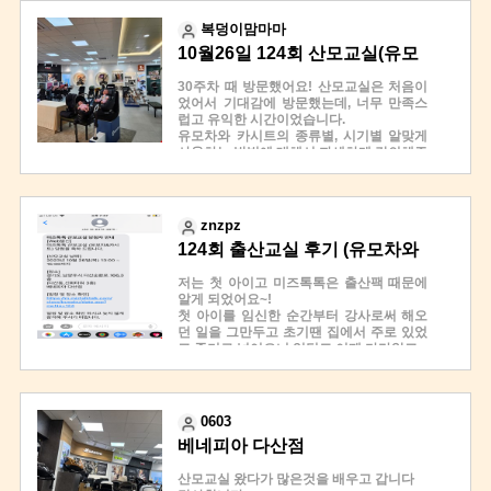
기대비 필요vs불필요한
실제로 설치 해보는 경험도 할 수 있도록 안
용품도 솔직하게 설명해주셔서 더 믿음이
내 해주셨습니다.
복덩이맘마마
갔어요
앉아서 PPT 로 설명만 듣는 타 산모 교실과
10월26일 124회 산모교실(유모
미즈톡톡 어플에 출산용품 항목 누르면
는 확연히 다른 경험이었습니다.
용품별 설명과 필요 수량 쉽게 확인 할수 있
차, 카시트) 방문 후기!
30주차 때 방문했어요! 산모교실은 처음이
어서 편했고
매장도 넓고 쾌적하였고, 다과도 미리 마련
었어서 기대감에 방문했는데, 너무 만족스
이렇게 좋은 정보를 한자리에서 2시간동안
해 주시고 가는 길에 선물도 편히 들고 갈 수
럽고 유익한 시간이었습니다.
들을수 있다는게 너무 고마웠는데 산모들
있도록 포장도 잘 챙겨 주셨습니다.
유모차와 카시트의 종류별, 시기별 알맞게
당떨어질까봐 다과도 준비해주셨네요^^
사용하는 방법에 대해서 자세하게 강의해주
출산까지 2달 남았고 출산용품 준비한게 하
카시트, 유모차 교육과 더불어 문화 공연도
셨고, 무엇보다 강사님께서 열정적으로 강
나도 없어서 걱정이었는데
있었는데요,,
의해주셔서 귀에 쏙쏙 이해가 잘 되었어요
오늘 수업 참여해보니 가길 잘했다는 생각,
^^
주변 임산부 지인한테
테너분께서 오셔서 가곡, You raise me up
현장에서 직접 유모차도 끌어볼 수 있어서
추천해주고 싶은 마음 1000000% 입니다
과 같은 좋은 곡들을 불러 주셨습니다. 테너
znzpz
좋았습니다.
주말에 남편과 재방문해서 구경해볼 생각입
님 너무 귀여우셨어요~!!
124회 출산교실 후기 (유모차와
매장 내에 다양한 용품들이 있어서 조만간
니다
교육이 끝나면 경품 당첨 시간도 있는데, 저
남편과 방문해서 구매할 예정이에요! 첫 산
아~ 부가부, 스토케, 브라이텍스등 한자리
는 사운드 북이랑 책이 당첨 되어서 두 손 무
카시트)
저는 첫 아이고 미즈톡톡은 출산팩 때문에
모교실 이었는데, 정말 즐거운 시간이었습
에서 다양한 종류 볼수 있어서 좋았어요
겁게 집으로 왔습니다. ^^
알게 되었어요~!
니다!
백화점 말고는 베이***스등에서도 한번에
첫 아이를 임신한 순간부터 강사로써 해오
보기 힘든 브랜드들 인데
카시트와 유모차는 가격대가 높아서 함부로
던 일을 그만두고 초기땐 집에서 주로 있었
오늘 받은 할인 쿠폰 들고 구경해보려구요
선택하기 어려운데, 미즈톡톡에서 설명도
고 중기로 넘어오니 입덧도 이제 가라앉고
가격도 베이비페어정도라 천천히 구경해보
잘해주시고 편하게 경험 할 수 있는 시간을
무언가 아기에게 도움이 되는것들을 해보고
고 싶네요
마련해 주셔서 즐거운 시간 보냈습니다.
싶었던중 산모교실에 관심을
올때는 빈손으로 왔는데 갈때는 한가득 선
두손도 가득, 감성도 가득 그리고 정보도 가
갖고 서치해보기도 하고 집근처 에서 열리
물받아서 왔어요
득했던 즐거운 시간 이었습니다.
는 곳에 남편과 함께 가보기도 했는데요 집
뜻밖에 득템^^
0603
이 파주 운정이라 다산까지
수업 중간중간에 대답 잘하면 선물도 주시
베네피아 다산점
한시간 걸려 가게된 이유는 카시트도 유모
고
차도 고가 라서 설명도 듣고 아기띠도 선물
참여자 전원 슬링백 아기띠 주셨어요
산모교실 왔다가 많은것을 배우고 갑니다
받으면 좋을거 같아서 신청해서 멀리까지
그리고 경품추첨 3등 당첨되서 아기장난감