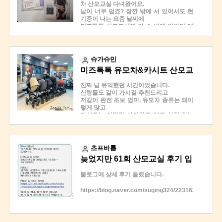
좋았네요
차 산모교실 다녀왔어요.
뭐가 필요하다 몇개가 필요하다등 다다르게
저는 사실 아기 태어나서 집까지 안고 오려
날이 너무 덥죠? 잠깐 밖에 서 있어서도 현
이야기하니
고 했거든요 거리가짧아서 근데 차에서는
기증이 나는 요즘 날씨에
헷갈리기만하고해서 전문가분을 찾아 산모
무조건 카시트에 탑승해야 한다는것도 산모
미즈톡톡 산모교실에 갈 수 밖에 없었던 얘
교실을 신청하게 되었어용
교실에서 알았어요 저처럼 모르는 초산맘들
기 공유해봅니다.
자차였으면 20분정도 걸렸겠지만 뚜벅이인
도 가셔서 하나씩 다 듣고 보고 오시면 도움
첫 신청은 당첨이 안됐어요. 산모교실 신청
저는 지하철타고 버스타고 한시간반정도 걸
이 될거에용 경품도 완전 빵빵했는데 저는
하면 다 된다고 생각하시면 안돼요. 흑흑~//
려서 도착했구용..ㅎㅎ 초행길이랑 두정거
암것도 안되었네요 그래도 아기띠 증정해주
다시 신청해서 두번째 신청에 당첨이 되었
장 더가서 내리는바람에 시간이 더걸렸어용
슈가슈민
셔서 감사히 받았습니당
는데
ㅠㅠㅋ
미즈톡톡 유모차&카시트 산모교
가봤던 산모교실중에 가장 멀어서 갈까말까
휴가시즌이랑 날짜가 겹쳐서 사실 엄청 고
1부는 출산용품 리스트 사용 방법/ 출산용
고민 백번했지만 가장 유익했고 가길 정말
민했어요...
품 직접 보고 체험하기
실 6회 찐 후기
진짜 넘 유익했던 시간이었습니다.
잘했다고 생각한 산모교실 입니다
고민 끝에 놀러가는 것보다 산모교실에 가
나만의 출산용품 리스트 만들기 였고
신랑들도 같이 가시길 추천드리고
왕 추천 합니다! :)
야겠다고 결정을 했답니다.
1부가 끝나고 20분정도 휴식과 자유롭게 매
저같이 완전 초보 엄마, 유모차 종류는 왜이
이유는 바로~~!! 미즈톡톡만의 교육주제 때
장 둘러보기
렇게 많고
문이었어요.
2부는 성악가에게 직접 듣는 산모에게 좋은
카시트는 어떤걸 사야하고 어찌 설치 하는
저는 늦은 나이에 생각치도 못한 귀한 애기
노래듣기(태교시간)
지 등등을
늘 얻었어요.
1부 이어서 출산용품 상세설명및 카시트와
자세히 배울수 있답니다.
임신출삭육아를 생각해본 적이 없고 준비도
유모차 설명도 있었고
완전 강추 강추.. 당첨이 못된게 너무 안타까
안되어있는 상황이라
마지막은 대망의 경품 뽑기였어용~~
울뿐 ㅠㅜ
마냥 기뻐할 수만은 없었죠. 무엇을 사야하
1등은 아기침대/ 2등 브라운체온계/ 3등 블
초프바톱
난 사운드북이 탐났는데~~!!!
고 어떤 준비를 해야할지
루래빗 토이북 이였구요
늦었지만 61회 산모교실 후기 입
자세한 후기는
넘쳐자는 브랜드와 정보 속에 대혼란이 왔
저는 2등에 당첨되어 체온계를 받았어용
https://blog.naver.com/godlifefamily/22317552809
답니다.
하지만 전 이미 체온계를 구매를 한상태여
니다.
더 남겼습니다.
블로그에 상세 후기 올렸습니다.
친구들은 이미 학부모라 신생아시절 기억이
서..
가물가물하대요.
내심 1등아님 3등을 바랫지만은.. 그래도 당
카페 정보들도 이미 과부하상태였고 비싼
첨안된거 보다 좋으니
https://blog.naver.com/suging324/223163235053
브랜드면 다 좋을까? 하고 봤더니
나중에 고장낫을때를 대비해서 가지고 있으
너무 비싸더라구요. 심지어 신생아용품 사
려고 합니다😊😊
용기한이 3~4개월정도라는 거에
가는길은 덥고 힘들었지만은 좋은상품받아
나는 제 #61회 미즈톡톡 산모교실에 당첨되
또 한번 놀라며, 실질적인 정보들을 알고싶
가서 너무 좋구요
었다.