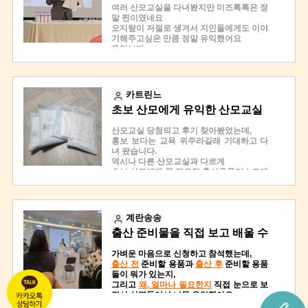
모교실이었어요!!(60회)
라운 체온계를 받고
다. 뜻밖의 고퀄 태교 공연이었어요. 제가 산
아무튼 넘 알찼던 시간😃😃
여러 산모교실을 다녀봤지만 미즈톡톡은 정
이번에도 운좋게 안겹치는
모교실은 처음이라서 그런가요? 이런 산모
초산인지라어떤게 필요하고 수량은 어느정
목록 별로 상세하게
말 찐이였네요
블루래빗 제품을 받았습니
교실이라면 매주 다니겠어요~
중간에 멋진 테너 분의 음악도 감상할수있
도 필요한지
오지랖이 저절로 생겨서 지인들에게도 이야
다~!
는 시간도 있었구요~~
대충은 알지만 대부분 어떻게 준비하는지
제품의 특징을 말하고 필요한 수량까지 언
기해주고싶은 만큼 정말 유익했어요
확실히 다른곳과는 차별화된 태교까지 생각
몰라서난감한 적이 있었는데요
무엇보다
급한다.
한 산모교실...!!👍🏻👍🏻
이 출산용품리스트 산모교실을 듣고어느정
첫째! 수업내용이 알찼어요
1등 못해 아쉽지만
<미즈톡톡 산모교실 '출산용품 리스트'>
아무리 스스로공부해보러고해도 너무 복잡
도 정리가 되서
이렇게 유용한 내용 듣고 선
마지막으로는 경품 추첨도 진행했는데요!!
산모교실의 핵심인 강의! '출산용품 리스
하고 뭐가뭔지도 모르겠는데 출산준비리스
스스로 엑셀에 리스트업도 다시 해봤답니다
물까지 받아가니
참석인원 대비 당첨 확률도 높은데다가..유
트'를 주제로 진행되었는데요. 미즈톡톡 홈
트를 꼼꼼히 알려주시면서 제품이 왜필요한
내 정보를 입력해서
시간이 전혀 안아깝더라고
카트린느
아침대에 브라운 체온계라니 ㅠㅠ
지 그리고 덜필요한 제품, 중요도 까지 귀에
페이지에 로그인하면 체크만으로 편리하게
그리고 산모교실에서 빠질 수 없는 선물!!
요 ㅎㅎ
블루래빗도 엄청 유명하잖아요!
초보 산모에게 유익한 산모교실
쏙쏙 들어오는 설명이였어요
출산용품 리스트를 만들 수 있더라고요.
이번엔 아기침대랑 브라운체온기
목록과 필요한 수량을 조절해서 저장할 수
뭐라도 받아야지 하면서 나름 기대하고 있
강의하시는 분 너무 수고많으셨어요
이었어요
그리고 블루래빗이 준비되어 있었어요
가까우신 분들은 당연하고
있다.
었어요 ㅎㅎ
산모교실 당첨되고 후기 찾아봤었는데,
정리가 다되서 이제 차근히 준비할 일만 남
강사님께서 입히기, 씻기기, 먹이기, 재우기,
조금 머신 분들도
그렇게...해서!! 저는 블루래빗 3등에 당첨되
홍보 보다는 교육 위주라길래 기대하고 다
았네요
놀이/나들이, 산모용품 카테고리별로 직접
시간내서 들르시면 너무 좋
작년까지만해도 유팡이 있었는데,,
었답니다!👏🏻👏🏻
녀 왔습니다.
두번째! 제품들을 구경하고 볼수있었어요
출산용품을 보여주시면서 상세한 설명을 해
을 것 같아요!
침대로 바꼈더라구요 ㅠ ㅋㅋ
제가 그날 받은상품들이에요~~ 엄청 실속
역시나 다른 산모교실과 다르게
보험이나 다른 홍보위주가 아니였고 수업을
제 블로그에 더 자세히 남겨
주세요. 저도 엑셀로 리스트를 만들어 놓았
넘치지않나요?? ㅎㅎㅎ
뭐 ,, 저는 블루래빗 당첨이라
중간 중간에
초보 산모에게 꼭 필요한 출산용품리스트에
듣고나면 어느정도 뭐가 필요한지 알게된
두었으니
는데요. 용품별로 몇개가 필요한지, 꼭 있어
아쉬울것도 없지만요 ㅎㅎ 블루래빗 토이북
관한 교육이였어요.
상태에서 제품들 (아주 작은제품에서부터
혹시 궁금하신 분들은
야하는지 헷갈리는 것들이 있었거든요. 강
일단 전원 증정 기본 선물에 현장 이벤트 참
도 넘 좋았어요!!
산모분들께
어떤게 필요하고, 어떤게 필요 없는지 콕콕
카씨트 유팡 여러가지)이 나열되어있어서
여해서 받은 선물들이에요!!
의를 들으면서 정리가 되는 유익한 시간이
감사합니다🙏
집어주시고
공부가 많이되었고 꼭 사지않더래도 보는것
https://blog.naver.com/ne
베이비스스토어 제품으로 퀄리티 높은 타올
었어요.
왜 필요한지 설명 해주셔서 듣다보니 순식
만으로도 유익했네요 수업듣고 보니까 더더
크림이나 제품을 한 번 발라보라면서
계란송송
vertheless00_/223135813
과 배냇저고리&모자, 손수건이에요!
간에 시간이 흘러 갔습니다.
중간에 성악가분이 직접 오셔서
욱 그랬어요
487
샘플이 아닌 실제 판매중인 제품들로 가격
출산 준비물을 직접 보고 배울 수
장소에 각종 육아용품들이 있다보니
세번째! 경품과 기본선물도 빠방했어요
태교에 좋은 음악도 들려주셨거든요
직접 돌아다니시며 체험하게도 해주셨다.
블로그 방문해주시면 감사
도 꽤 나가더라구요~~ㅎㅎ
구경도 하고 직접 만져볼수 있어서 더 좋았
정말 맘에 쏙 드는 선물이였는데 알차서 그
있는 기회! 진심 추천드려요~ (사
ㅎㅎ
하겠습니다!
가벼운 마음으로 신청하고 참석했는데,
어요.
<전원선물 & 추첨사은품 & 실시간 후기 사
냥 초롱초롱해졌네요
반차내고 간거라진짜 별로면 휴가만 날릴까
요건 프라하우스 따끈따끈한 신제품인 메쉬
은품도 왕왕 받을 수 있어요)
출산 전
준비할 용품과
출산 후
준비할 용품
마지막에 경품도 주시고, 경품 못받으신 산
운이 좋아서 큰경품에 당첨되었다면 더 좋
은품>
봐 걱정했는데
손목보호대구요!!
들
이 뭐가 있는지,
모들도
았지만 그래도 다른게 다 좋으니 기분좋게
미즈톡톡 산모교실에 참석하면 전원선물,
정말 괜찮았던...
정답 맞춘 분들께 상품으로 주셨답니다 ㅎ
그리고
왜, 얼마나 필요한지
직접 눈으로 보
입장시 선물봉투 하나씩 주셨는데요..
다녀올수 있었네어
추첨사은품, 실시간 후기 사은품까지 사은
임신과 출산을 처음겪는 초산모에게 정말
ㅎㅎ
면서 설명들어서 너무 유익
했어요.
다른곳에서는 물티슈나 아이과자, 로션샘플
네번째! 중간에 태너분이 오셔서 태교까지
품이 한가득이예요.
집 근처에서 다른 산모교실도 하는데 후기
유용하다.
이제 곧 여름인데 산모들을 위해 메쉬제품
등등 이런것들 주는데
신경써주신 잠깐의 성악공연