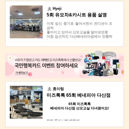
어 산모교실을 엄청 다니기 시작했어요.
타산모교실은 보험.산후조리원.산후마사지.
다만 반복되는 보험설명. 태교 책 등 이런 주
산후도우미.유아교육책
Hyeji
제에 더이상 산모교실도 답이 없겠다싶을
이런것 부스를 돌면서 저의 정보를 알려주
5회 유모차&카시트 용품 설명
때 미즈톡톡을 알게 되었습니다.
고 해야되서 쫌 그랫는데
60회 산모교실에도 신청을 했는데
직관적인 주제 선정에 확 끌렸어요.
미즈톡톡산모교실은 그런부스돌기 없어서
산모교실 후기
이제 임신 중기로 들어서면서 컨디션이 조
그래서 휴가포기, 산모교실로 왔는데 정말
너무 좋았고 알고싶은것만 쏙쏙 귀에들어오
개인사정으로 시간을 못맟춰서 갈 수 없었
금씩
너무너무너무너무너무 유익했습니다. 알고
는 유익한시간이였습니다.
다.
좋아지고 있어서 산모교실을 알아보던중
싶었던 정보들이 가득했고 가려움이 해결되
설명해주시고 뽑기잘뽑아주신 송쌤 감사합
마침 집근처인 다산베네피아점에서 진행하
는 느낌? 이제야 속이 후련하단 느낌? 이젠
니당~~!!
는
구매해도 후회없겠단 느낌? 그런 해방감마
마지막으로 미즈팩신청했는뎅 이번엔 됫으
5회 유모차&카시트 용품 설명 산모교실을
저 들었어요.
면 좋겠네용😊😊
신청해서
인터넷, 유튜브 아무리 봐 본들, 직접 만지고
혹시 몰라서
다녀오게되었습니다
체험해보는 걸 따라갈수 있을까요? 미즈톡
초산이기도하고 아직용품에 대해 모르는게
톡 산모교실은 오감체험 학습장이에요.
61회 신청을 했는데
너무
유모차를 직접 끌어도 보고, 접어도 보고, 무
많아서 이번 산모교실이 많은 도움이 되었
게감도 느껴보니
다행히 당첨되었다고 문자가 왔다 ^^
습니다
디럭스, 절충형, 휴대용의 구분을 정확히 이
특히 유모차 카시트 설명부터 카시트 안전
해하게 되었구요.
설치방법까지
6~7개 이상의 브랜드를 비교분석 설명해주
미즈톡톡 산모교실은
유익한 시간이었습니다
니 직접 써칭하는 노력도 줄어들고 너무 편
그리고 마지막 경품추첨시간에 1등에 당첨
효이팅
했어요. 몰랐다면 비싸고 유명한 거 걍 샀을
코로나 전까지 강남, 구리, 부산, 일산 등에
되어서
지도 모를 일이죠.
미즈톡톡 65회 베네피아 다산점
서 실시하다가
투티밤비니 아기침대를 택배로 받게되었습
알고나니 똑똑한 소비자가 된 것 같았어요.
산모교실 찐후기!
니다
카시트도 마찬가지! 신생아카시트가 3~4세
65회 미즈톡톡
전원 참석자들에게는 아기띠가 선물로 나갑
까지 사용한다는 걸, 이너시트가 왜 있는지,
베네피아 다산점 산모교실 다녀왔어요!
니당
토들러, 유아어린용 구분점을 알게되니 무
엇을 구매해야할지도 확신이 들었어요. 아
코로나가 해제될 즈음 부터
기모형 인형으로 성장에 따른 카시트 크기,
일
단 들어
서면 매장에
안정성 등을
남양주 다산점에서 실시하고 있다.
아가 용품이 가득한데 정리도 잘 되어있고
직접 보여주고 눈으로 확인하니 선택지가