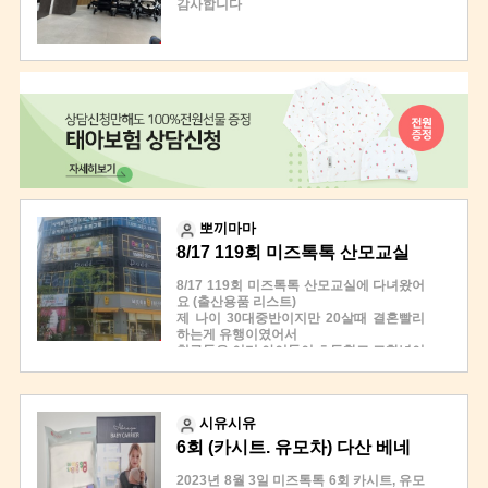
감사합니다
다녀왔어요
세트 받았네요
사실 남편과 함께 갔었는데 아무래도 산모
출산용품 사라고 강요도 절대없고
님들이 많아 부담스러웠는지 남편은 카페에
브래드 홍보도 없고, 출산 용품 준비 할때 유
서 기다리고 저만 들었어요 ㅎㅎ
용한 정보만 알려주셔서
아무튼 미즈톡톡은 타사 산모교실과는
돈내고 들어도 될꺼같은 수업이었습니다
다르게 제품을 본품으로 딱 필요한물품으로
아 그리고 태교타임도 있었는데 성악가님이
증정해줘서
오셔서
넘좋아요
열창 3곡이나 해주셨어요
할인 쿠폰도 주셔서 조만간 날잡고 카시트
뮤지컬 보는거 좋아하는데 호르몬 때문인지
와 유모차 사러 한번 다시 가게 될거 같아요
감동해서 혼자 그렁그렁했네요^^
!
저는 유모차가
디럭스 절충형 휴대용으로 나눠진다는것도
여기서 알게되었네요
뽀끼마마
브랜드들도 하나도 몰랐는데 비교해 보고
8/17 119회 미즈톡톡 산모교실
직접끌어보고 접어보고 무게들어보고 해서
넘 좋았어요 !!
(출산용품 리스트)
저처럼 멀리서 가시는데 픽해둔 제품이 있
8/17 119회 미즈톡톡 산모교실에 다녀왔어
다면
요 (출산용품 리스트)
다산 매장에서 네이버 최저가 보다 저렴히
제 나이 30대중반이지만 20살때 결혼빨리
구매할수 있다는것도 팁이에요
하는게 유행이였어서
그리고 중간에 태너분이 태교음악으로 성악
친구들은 이미 아이들이 초등학교 고학년이
을 불러주시는데
거나 심지어 중학생 딸아들둔 친구들이 있
극T인 저도 감동했어요 너무 진지하게 잘
어요.
불러주셔서 감사했고
이와중에 제가 제일 늦게 임신해서는 이것
10월에 어느멋진날에 그 후로 자주 듣고 있
저것 물어보니
시유시유
어요 ㅋㅋ
기억이 안난다 잘모르겠다를 더많이 이야기
6회 (카시트. 유모차) 다산 베네
카시트도 바구니 신생아 쥬니어 카시트로
해주고..
각기 장단점과 차에 부착하는방법 몇개월까
각자 견해가 틀리다보니 맘카페도 찾아보구
치아 산모교실 참여했어요}!!
지 뒤보기 해야하는지 등등 알려주셔서 넘
2023년 8월 3일 미즈톡톡 6회 카시트, 유모
했는데