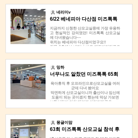
직원분들도 친절하게 잘 설명해주세요!
점점 줄어들게 되더라구요.
베네피아 다산점에서 진행하는
제가 이렇게까지 무지하고 무모하게 구매하
산모교실에는 두가지 있는데 (출산,육아용
네리미v
려고 했었나? 한심스럽기도 했고, 배우게
품 혹은 유모차,카시트)
도착하면
되어 다행이라 여겼어요.
6/22 베네피아 다산점 미즈톡톡
오늘은 출산용품 육아용품 관련해서 듣고
선택지가 줄어들고 원하는 제품 리스트업이
왔답니다.
#3층에 베네피아라고 딱 적혀 있는 곳을 확
산모교실 후기!
되니 속이 후련했어요.
지금까지 신청한 산모교실중에 가장 유용하
인 할 수 있다.
산모교실 두 시간이 어떻게 흘러갔는지도
고 현실적인 강의였던! 미즈톡톡 산모교실
모르게 끝이 났구요.
에 다녀왔습니다~~
아기 재우기 놀이 먹이기 입히기 등
저는 밖에서 기다리던 남편도 오게 해서 함
위치는 베네피아 다산점이었구요!!
카테고리별로 설명을 해주셔서
께 체험하고, 일대일 상담 문의도 한다고 다
건물 3층에서 내리니 바로 매장이더라구요
귀에 쏙쏙 들어왔어요 !
(+#베네피아 다산점은 부가부 직영점이다.
들 가시고 우리만 남아있었어요 ㅎㅎ
~
그리고 출산용품 산모교실도 꼭 오고싶다고
참석자 전원 선물먼저 받고 들어가니 옆에
했는데, 당첨될진 모르겠네요 ㅋ
는 센스있게 음료와 간단한 과자도 준비되
사장님께서 열정적으로 설명해주시고 계십
ㅋㅋ 다른 산모교실은 1회성인데 미즈톡톡
#부가부 살 계획이 있는 분들이라면 추천!)
어있었어용!
니다 ㅋㅋ
밍하
은 각 주제별로 신청가능해요.
(벌써부터 친절하고 배려심있는 분위기가
직접 만져보고 질의응답해도 친절히 설명해
이제 겨우 카시트, 유모차 알게되었구요.
너무나도 알찼던 미즈톡톡 65회
물씬❤︎)
주시고요
아기이불, 수건, 화장품, 세제, 젖병, 소독기,
안으로 들어가서 둘러보니..!!
대답도 잘하면 깜짝 선물도 제공해주셔요!
산모교실 후기 빠밤!
침대 등 아직 정할 게 너무 많이 남았는데 속
육아휴직 후 오프라인으로산모교실을 여러
넓은 베이비페어에서 사람에 치이며 발아프
깜짝 선물도 산모들에게 유용한거 주시니까
시원하게 정리해줄 것 같아 다시 오고 싶은
군데 다녀 봤어요
게 봐야했던 여러 브랜드들이 한눈에 정리
다들 적극적으로 참여하시더라구요 ㅎㅎ
도착하면 쇼핑백에 #사은품과 순서지가 담
산모교실입니다.
막연하게 산모교실이니까 출산이나 임신에
되어있는거에요!
긴 파일을 주신다.
브랜드별로 비교분석해주는 곳이 또 있을까
도움이 되는 곳이겠지 했는데 막상 가보면
이런곳이 있는줄 전혀 몰랐어요 ㅎㅎㅎ
1부/2부 이런식으로 나뉘어있는데
요?
보험상담이 거의 대부분 이라더라구요 ㅠㅠ
카시트, 유모차, 하이체어, 아기띠 등 가격이
1부 끝나고 쉬는시간 20분 정도 가지고 자
그 파일 앞에 보면 숫자가 있는데
유아박람회 가도 모든 브랜드가 입점되어있
그래서 더 이상 가지는 않고 미즈톡톡 국민
나가는 용품부터
유롭게 둘러 본 후에
는 것도 아니고, 다들 자기 제품좋다고 홍보
행복카드 신청 하다가 우연치 않게 미즈톡
블랭킷, 타올, 의류, 젖병, 쪽쪽이, 모유저장
그 숫자가
만 하잖아요. 잘 듣고 비교분석해야 하는 건
톡도 산모교실을 진행 한다는걸 알았어요
팩 등 자잘한 것들까지!!
테너 성악가분이 직접 오셔서
소비자 몫이구요.
또 속을순 없지 하는 마음으로 열심히 찾아
유명 브랜드들의 출산&육아용품들을 다양
아기들이 듣기 좋은 노래 불러주십니다!
몽글이맘
바로 내 #추첨번호가 된다.
그래서 전 박람회에서도 결국 과부하~ 아무
봤는데 다녀오신분들 후기가 너무 좋더라구
하게 팔고 있더라구요~~
것도 결정할 수가 없더라구요.
63회 미즈톡톡 산모교실 참석 후
요!!
베이비페어가면 아무래도 사람들도 많고..
사실 기대 안했는데,
미즈톡톡 산모교실에서 많은 걸 배우고 결
보험상담이 아니라는 점 , 정말 출산에 도움
발도아프고 정신없어서 제대로 못보잖아요
생각보다 너무 좋기도 하고 멜로디가 잔잔
기 (출산용품리스트)
정하게 되었어요.