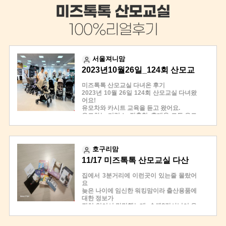
서울져니맘
2023년10월26일_124회 산모교
실(유모차, 카시트) 방문 후기
미즈톡톡 산모교실 다녀온 후기
2023년 10월 26일 124회 산모교실 다녀왔
어요!
유모차와 카시트 교육을 듣고 왔어요.
유모차는 디럭스, 절충형, 휴대용 모든 유모
차 종류 별로 유명한 모델들을 직접 보고 만
지고 접어 보고 들어 보기도 했습니다.
저는 실버크로스 듄을 구매할까 망설이던
호구리맘
중이었는데, 실제로 실버크로스 듄도 접어
11/17 미즈톡톡 산모교실 다산
보고 펼쳐보고 들어보기도 하는 경험을 할
수 있어 좋았습니다.
베네피아점 다녀왔어요
집에서 3분거리에 이런곳이 있는줄 몰랐어
직접 접어보는 것이 어려울 땐 강사님께서
요
자세히 1:1로 알려주시기 까지 했어요!!
늦은 나이에 임신한 워킹맘이라 출산용품에
카시트는 직접 설치가 매우 어려워 매장에
대한 정보가
서 구입하고 매장에서 직접 설치 하도록 서
전혀 없어서 막막했는데, 송쌤?강사님이 유
비스를 받는 경우가 많다 들었는데, 미즈 톡
쾌하면서도 똑부러지게
톡에서 이소픽스를 이용하여 설치하는 방법
출산용품 종류, 필요수량, 사용시기, 사용시
을 실제 카시트를 가지고 직접 보여 주시고,