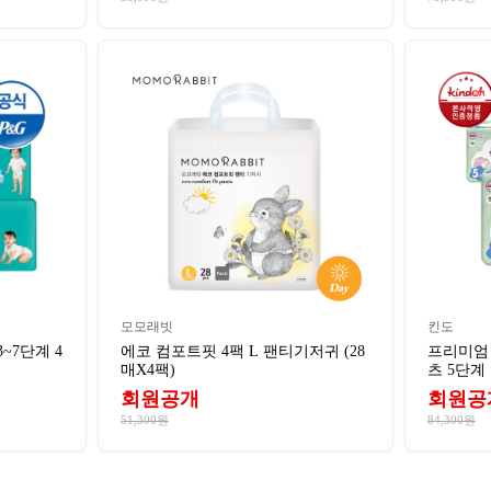
모모래빗
킨도
~7단계 4
에코 컴포트핏 4팩 L 팬티기저귀 (28
프리미엄
매X4팩)
츠 5단계
회원공개
회원공
51,300원
84,300원