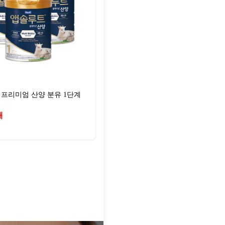
프리미엄 산양 분유 1단계
개