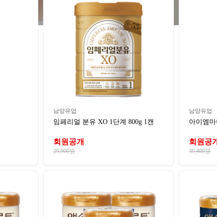
남양유업
남양유업
임페리얼 분유 XO 1단계 800g 1캔
아이엠마더
회원공개
회원공
29,000원
39,400원