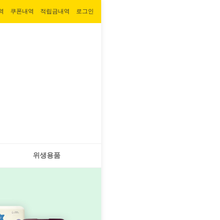
역
쿠폰내역
적립금내역
로그인
위생용품