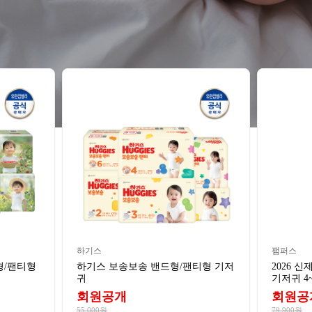
하기스
팸퍼스
형/팬티형
하기스 보송보송 밴드형/팬티형 기저
2026 
귀
기저귀 4
회원공개
회원공
55,000원
79,900원