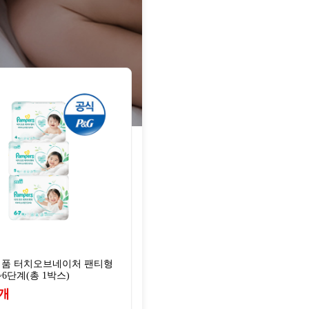
신제품 터치오브네이처 팬티형
~6단계(총 1박스)
개