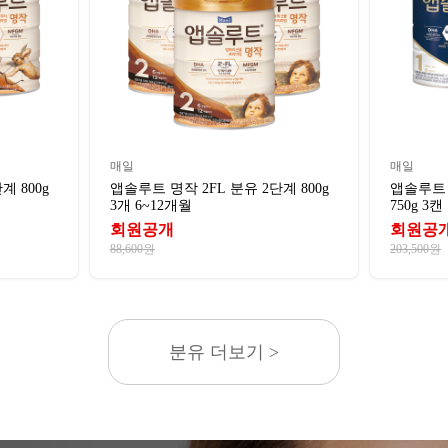
매일
매일
계 800g
앱솔루트 명작 2FL 분유 2단계 800g
앱솔루트 
3개 6~12개월
750g 3캔
회원공개
회원공
88,600원
203,500원
분유 더보기 >